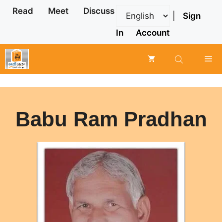
Skip
Read
Meet
Discuss
|
Sign
to
content
In
Account
Me
Babu Ram Pradhan