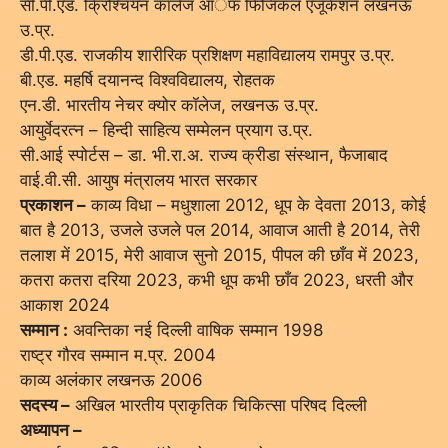
सी.पी.एड. क्रिश्चियन कॉलेज आॅफ फिजिकल एजूकेशन लखनऊ
उ.प्र.
डी.पी.एड. राजकीय शारीरिक प्रशिक्षण महाविद्यालय रामपुर उ.प्र.
बी.एड. महर्षि दयानन्द विश्वविद्यालय, रोहतक
एन.डी. भारतीय नेचर क्योर कॉलेज, लखनऊ उ.प्र.
आयुर्वेदरत्न – हिन्दी साहित्य सम्मेलन प्रयाग उ.प्र.
सी.आई स्पोर्टस – डा. भी.रा.अ. राज्य क्रीडा संस्थान, फैजाबाद
वाई.वी.सी. आयुष मंत्रालय भारत सरकार
प्रकाशन –
काव्य विधा – मधुशाला 2012, धूप के देवता 2013, कोई
बात है 2013, उजले उजले पल 2014, आवाज आती है 2014, तेरी
तलाश में 2015, मेरी आवाज सुनो 2015, पीपल की छाँव में 2023,
कतरा कतरा दरिया 2023, कभी धूप कभी छाँव 2023, धरती और
आकाश 2024
सम्मान :
अवन्तिका नई दिल्ली वाषिक सम्मान 1998
राष्ट्र गौरव सम्मान म.प्र. 2004
काव्य अलंकार लखनऊ 2006
सदस्य –
अखिल भारतीय प्राकृतिक चिकित्सा परिषद दिल्ली
अध्यापन –