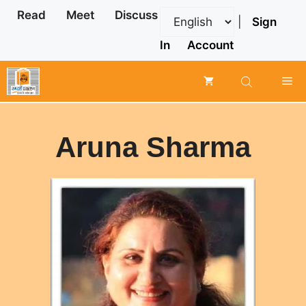
Skip
Read
Meet
Discuss
|
Sign
to
content
In
Account
Me
Aruna Sharma