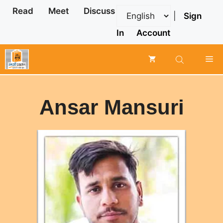
Skip
Read
Meet
Discuss
|
Sign
to
content
In
Account
Me
Ansar Mansuri