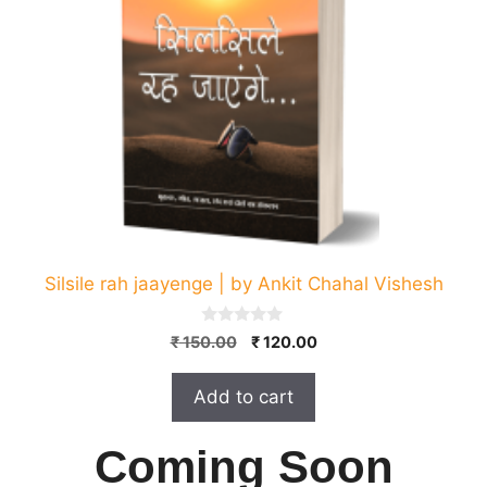
Silsile rah jaayenge | by Ankit Chahal Vishesh
0
Original
Current
₹
150.00
₹
120.00
o
price
price
u
t
was:
is:
Add to cart
o
₹ 150.00.
₹ 120.00.
f
5
Coming Soon