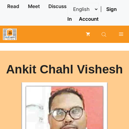
Skip
Read
Meet
Discuss
|
Sign
to
content
In
Account
Me
Ankit Chahl Vishesh