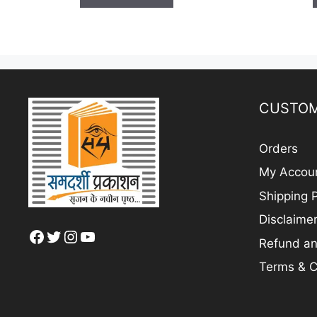
f
5
CUSTOM
Orders
My Accou
Shipping P
Disclaime
Facebook
Twitter
Instagram
YouTube
Refund an
Terms & C