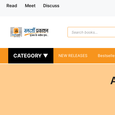
Skip
Read
Meet
Discuss
to
content
Products
search
CATEGORY ▼
NEW RELEASES
Bestselle