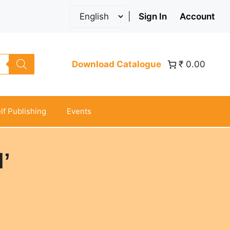
|
Sign In
Account
Download Catalogue
₹ 0.00
lf Publishing
Events
’