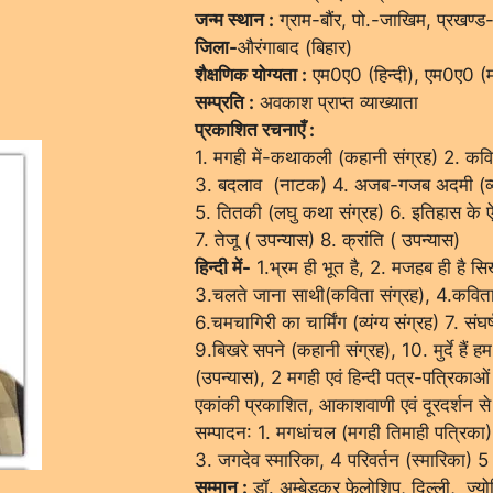
जन्म स्थान :
ग्राम-बौंर, पो.-जाखिम, प्रखण्ड
जिला-
औरंगाबाद (बिहार)
शैक्षणिक योग्यता :
एम0ए0 (हिन्दी), एम0ए0 (मगह
सम्प्रति :
अवकाश प्राप्त व्याख्याता
प्रकाशित रचनाएँ :
1. मगही में-कथाकली (कहानी संग्रह) 2. कव
3. बदलाव (नाटक) 4. अजब-गजब अदमी (व्यंग
5. तितकी (लघु कथा संग्रह) 6. इतिहास के ऐ
7. तेजू ( उपन्यास) 8. क्रांति ( उपन्यास)
हिन्दी में-
1.भ्रम ही भूत है, 2. मजहब ही है सि
3.चलते जाना साथी(कविता संग्रह), 4.कविता ल
6.चमचागिरी का चार्मिंग (व्यंग्य संग्रह) 7. संघर
9.बिखरे सपने (कहानी संग्रह), 10. मुर्दे है
(उपन्यास), 2 मगही एवं हिन्दी पत्र-पत्रिकाओं म
एकांकी प्रकाशित, आकाशवाणी एवं दूरदर्शन से क
सम्पादन: 1. मगधांचल (मगही तिमाही पत्रिका) 2
3. जगदेव स्मारिका, 4 परिवर्तन (स्मारिका) 5 
सम्मान :
डॉ. अम्बेडकर फेलोशिप, दिल्ली, ज्योत